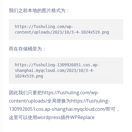
我们之前本地的图片格式为：
https://fushuling.com/wp-
content/uploads/2023/10/3-4-1024x519.png
而在存储桶里为：
https://fushuling-1309926051.cos.ap-
shanghai.myqcloud.com/2023/10/3-4-
1024x519.png
因此我们只要把https://fushuling.com/wp-
content/uploads/全局替换为https://fushuling-
1309926051.cos.ap-shanghai.myqcloud.com/即可，
夜间模式
这里可以使用wordpress插件WPReplace
Sans Serif
Serif