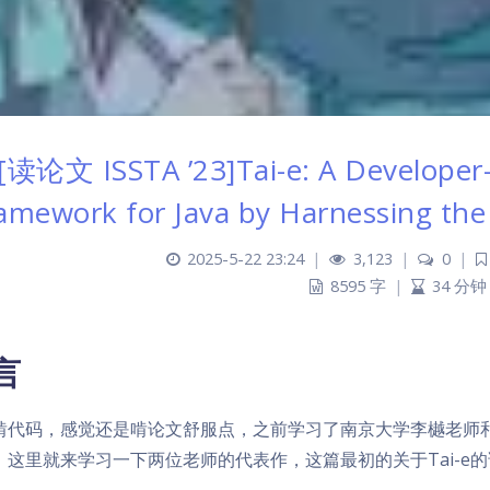
[读论文 ISSTA ’23]Tai-e: A Developer-F
amework for Java by Harnessing the
2025-5-22 23:24
|
3,123
|
0
|
8595 字
|
34 分钟
言
啃代码，感觉还是啃论文舒服点，之前学习了南京大学李樾老师
，这里就来学习一下两位老师的代表作，这篇最初的关于Tai-e