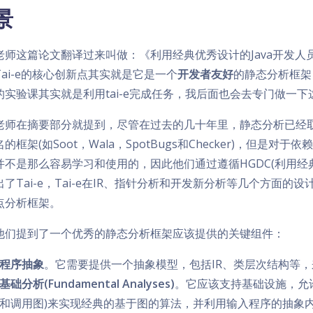
景
老师这篇论文翻译过来叫做：《利用经典优秀设计的Java开发
Tai-e的核心创新点其实就是它是一个
开发者友好
的静态分析框架
的实验课其实就是利用tai-e完成任务，我后面也会去专门做一下
老师在摘要部分就提到，尽管在过去的几十年里，静态分析已经
的框架(如Soot，Wala，SpotBugs和Checker)，但
并不是那么容易学习和使用的，因此他们通过遵循HGDC(利用经
出了Tai-e，Tai-e在IR、指针分析和开发新分析等几个方面
点分析框架。
他们提到了一个优秀的静态分析框架应该提供的关键组件：
程序抽象
。它需要提供一个抽象模型，包括IR、类层次结构等
基础分析(Fundamental Analyses)
。它应该支持基础设施，允
和调用图)来实现经典的基于图的算法，并利用输入程序的抽象内