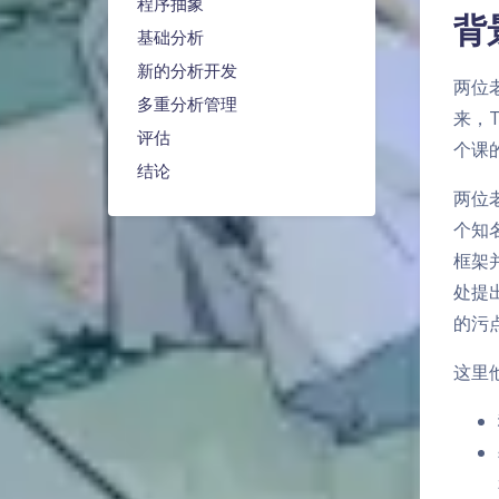
程序抽象
背
基础分析
新的分析开发
两位
多重分析管理
来，
评估
个课
结论
两位
个知名
框架
处提
的污
这里