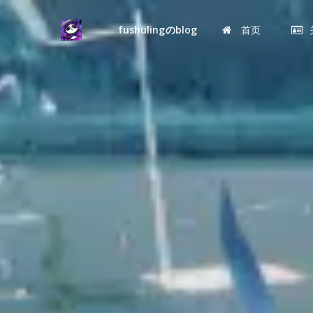
fushulingのblog
首页