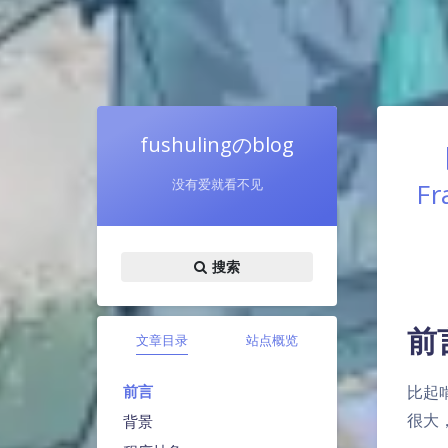
fushulingのblog
没有爱就看不见
Fr
搜索
前
文章目录
站点概览
前言
比起
很大
背景