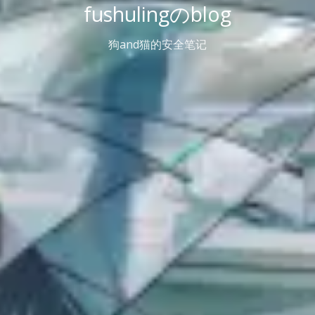
fushulingのblog
狗and猫的安全笔记