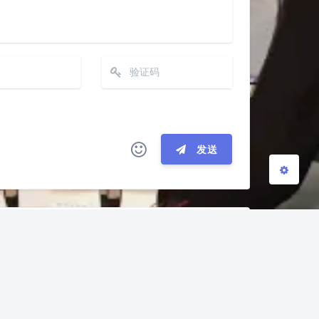
Sans Serif
Serif
浅阴影
深阴影
关闭
日落
暗化
灰度
发送
(≧∇≦*)ゝ
(☆ω☆)
─┴
￣﹃￣
(/ω＼)
∠( ᐛ 」∠)＿
下一篇
→
୧(๑•̀⌄•́๑)૭
٩(ˊᗜˋ*)و
MOCSCTF2025 ez-write&&ez-injection
இ皿இ｀)
⌇●﹏●⌇
(ฅ´ω`ฅ)
○
φ(￣∇￣o)
ヾ(´･ ･｀｡)ノ"
(ó﹏ò｡)
Σ(っ °Д °;)っ