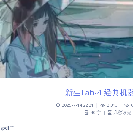
新生Lab-4 经典机
2025-7-14 22:21
|
2,313
|
40 字
|
几秒读完
pdf了