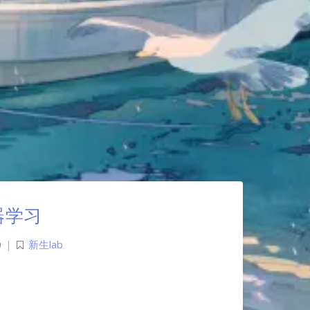
器学习
0
|
新生lab