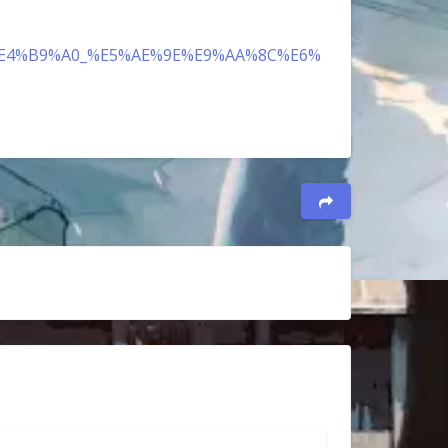
6%E4%B9%A0_%E5%AE%9E%E9%AA%8C%E6%
夜间模式