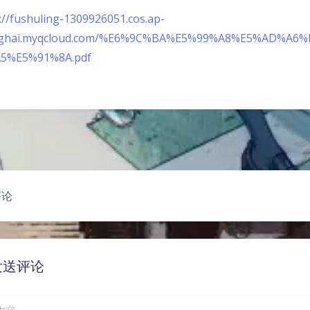
://fushuling-1309926051.cos.ap-
ghai.myqcloud.com/%E6%9C%BA%E5%99%A8%E5%AD%A
5%E5%91%8A.pdf
豆
评论
发送评论