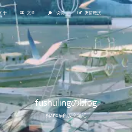
关于
文章
说说
友情链接
fushulingのblog
狗and猫的安全笔记