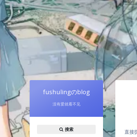
fushulingのblog
没有爱就看不见
搜索
直接扔