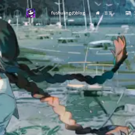
fushulingのblog
首页