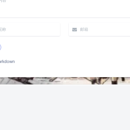
rkdown
|´・ω・)ノ
ヾ
（╯‵□′）╯︵┴
上一篇
(๑•̀ㅁ•́ฅ)
→_
he Hertzbeat<=1.7.1 h2 jdbc RCE
(ノ°ο°)ノ
(´
(╯°A°)╯︵○○
( ง ᵒ̌皿ᵒ̌)ง⁼³₌₃