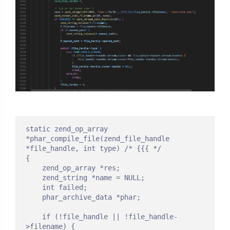
static zend_op_array 
*phar_compile_file(zend_file_handle 
*file_handle, int type) /* {{{ */

{

	zend_op_array *res;

	zend_string *name = NULL;

	int failed;

	phar_archive_data *phar;

	if (!file_handle || !file_handle-
>filename) {
