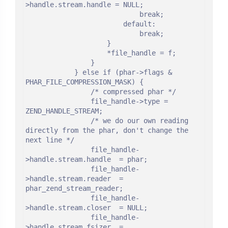
>handle.stream.handle = NULL;

							break;

						default:

							break;

					}

					*file_handle = f;

				}

			} else if (phar->flags & 
PHAR_FILE_COMPRESSION_MASK) {

				/* compressed phar */

				file_handle->type = 
ZEND_HANDLE_STREAM;

				/* we do our own reading 
directly from the phar, don't change the 
next line */

				file_handle-
>handle.stream.handle  = phar;

				file_handle-
>handle.stream.reader  = 
phar_zend_stream_reader;

				file_handle-
>handle.stream.closer  = NULL;

				file_handle-
>handle.stream.fsizer  = 