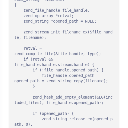
{

	zend_file_handle file_handle;

	zend_op_array *retval;

	zend_string *opened_path = NULL;

	zend_stream_init_filename_ex(&file_hand
le, filename);

	retval = 
zend_compile_file(&file_handle, type);

	if (retval && 
file_handle.handle.stream.handle) {

		if (!file_handle.opened_path) {

			file_handle.opened_path = 
opened_path = zend_string_copy(filename);

		}

		zend_hash_add_empty_element(&EG(inc
luded_files), file_handle.opened_path);

		if (opened_path) {

			zend_string_release_ex(opened_p
ath, 0);
