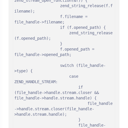
zend_stream_open_function(&f)) {

					zend_string_release(f.f
ilename);

					f.filename = 
file_handle->filename;

					if (f.opened_path) {

						zend_string_release
(f.opened_path);

					}

					f.opened_path = 
file_handle->opened_path;

					switch (file_handle-
>type) {

						case 
ZEND_HANDLE_STREAM:

							if 
(file_handle->handle.stream.closer && 
file_handle->handle.stream.handle) {

								file_handle
->handle.stream.closer(file_handle-
>handle.stream.handle);

							}

							file_handle-