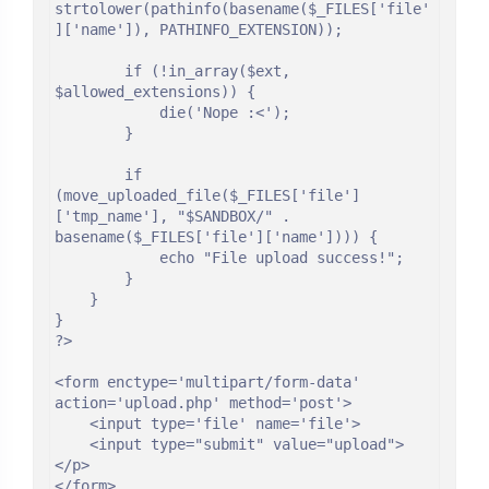
strtolower(pathinfo(basename($_FILES['file'
]['name']), PATHINFO_EXTENSION));

        if (!in_array($ext, 
$allowed_extensions)) {

            die('Nope :<');

        }

        if 
(move_uploaded_file($_FILES['file']
['tmp_name'], "$SANDBOX/" . 
basename($_FILES['file']['name']))) {

            echo "File upload success!";

        }

    }

}

?>

<form enctype='multipart/form-data' 
action='upload.php' method='post'>

    <input type='file' name='file'>

    <input type="submit" value="upload">
</p>

</form>