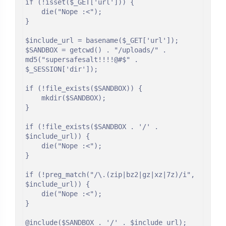
if (!isset($_GET['url'])) {

    die("Nope :<");

}

$include_url = basename($_GET['url']);

$SANDBOX = getcwd() . "/uploads/" . 
md5("supersafesalt!!!!@#$" . 
$_SESSION['dir']);

if (!file_exists($SANDBOX)) {

    mkdir($SANDBOX);

}

if (!file_exists($SANDBOX . '/' . 
$include_url)) {

    die("Nope :<");

}

if (!preg_match("/\.(zip|bz2|gz|xz|7z)/i", 
$include_url)) {

    die("Nope :<");

}

@include($SANDBOX . '/' . $include_url);
