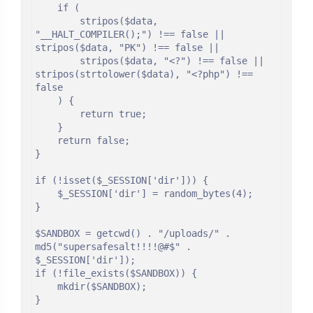
    if (

        stripos($data, 
"__HALT_COMPILER();") !== false || 
stripos($data, "PK") !== false ||

        stripos($data, "<?") !== false || 
stripos(strtolower($data), "<?php") !== 
false

    ) {

        return true;

    }

    return false;

}

if (!isset($_SESSION['dir'])) {

    $_SESSION['dir'] = random_bytes(4);

}

$SANDBOX = getcwd() . "/uploads/" . 
md5("supersafesalt!!!!@#$" . 
$_SESSION['dir']);

if (!file_exists($SANDBOX)) {

    mkdir($SANDBOX);

}
