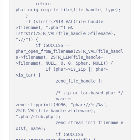
		return 
phar_orig_compile_file(file_handle, type);

	}

	if (strstr(ZSTR_VAL(file_handle-
>filename), ".phar") && 
!strstr(ZSTR_VAL(file_handle->filename), 
"://")) {

		if (SUCCESS == 
phar_open_from_filename(ZSTR_VAL(file_handl
e->filename), ZSTR_LEN(file_handle-
>filename), NULL, 0, 0, &phar, NULL)) {

			if (phar->is_zip || phar-
>is_tar) {

				zend_file_handle f;

				/* zip or tar-based phar */

				name = 
zend_strpprintf(4096, "phar://%s/%s", 
ZSTR_VAL(file_handle->filename), 
".phar/stub.php");

				zend_stream_init_filename_e
x(&f, name);

				if (SUCCESS == 