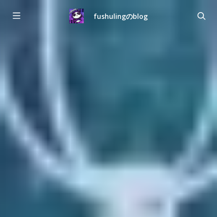
fushulingのblog