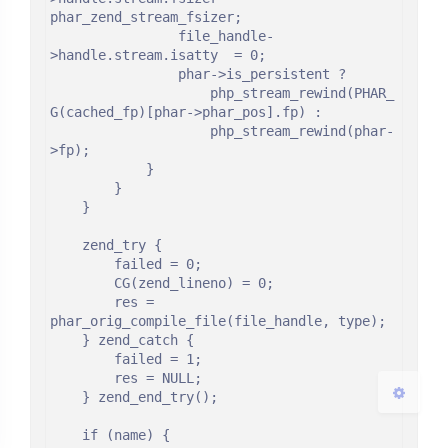
phar_zend_stream_fsizer;

				file_handle-
>handle.stream.isatty  = 0;

				phar->is_persistent ?

					php_stream_rewind(PHAR_
G(cached_fp)[phar->phar_pos].fp) :

					php_stream_rewind(phar-
>fp);

夜间模式
			}

		}

Sans Serif
Serif
	}

	zend_try {

浅阴影
深阴影
		failed = 0;

		CG(zend_lineno) = 0;

		res = 
关闭
日落
暗化
灰度
phar_orig_compile_file(file_handle, type);

	} zend_catch {

		failed = 1;

		res = NULL;

	} zend_end_try();

	if (name) {
