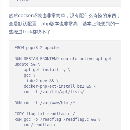
然后docker环境也非常简单，没有配什么奇怪的东西，
全是默认配置，php版本也非常高，基本上能想到的一
些绕过trick都绕不了：
FROM php:8.2-apache  

RUN DEBIAN_FRONTEND=noninteractive apt-get 
update && \

    apt-get install -y \

    gcc \ 

    libbz2-dev && \

    docker-php-ext-install bz2 && \

    rm -rf /var/lib/apt/lists/

RUN rm -rf /var/www/html/*

COPY flag.txt readflag.c /

RUN gcc -o /readflag /readflag.c && \

    rm /readflag.c
