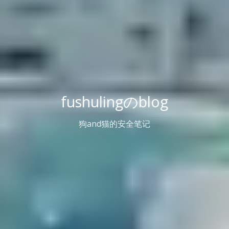
fushulingのblog
狗and猫的安全笔记