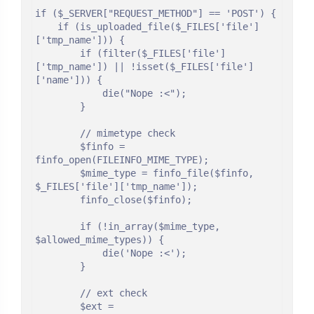
if ($_SERVER["REQUEST_METHOD"] == 'POST') {

    if (is_uploaded_file($_FILES['file']
['tmp_name'])) {

        if (filter($_FILES['file']
['tmp_name']) || !isset($_FILES['file']
['name'])) {

            die("Nope :<");

        }

        // mimetype check

        $finfo = 
finfo_open(FILEINFO_MIME_TYPE);

        $mime_type = finfo_file($finfo, 
$_FILES['file']['tmp_name']);

        finfo_close($finfo);

        if (!in_array($mime_type, 
$allowed_mime_types)) {

            die('Nope :<');

        }

        // ext check

        $ext = 