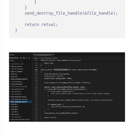
		}

	}

	zend_destroy_file_handle(&file_handle);

	return retval;

}