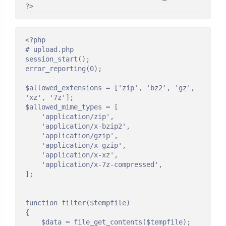
?>
<?php

# upload.php

session_start();

error_reporting(0);

$allowed_extensions = ['zip', 'bz2', 'gz', 
'xz', '7z'];

$allowed_mime_types = [

    'application/zip',

    'application/x-bzip2',

    'application/gzip',

    'application/x-gzip',

    'application/x-xz',

    'application/x-7z-compressed',

];

function filter($tempfile)

{

    $data = file_get_contents($tempfile);
