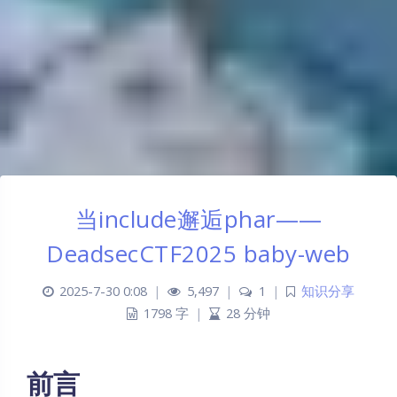
当include邂逅phar——
DeadsecCTF2025 baby-web
2025-7-30 0:08
|
5,497
|
1
|
知识分享
1798 字
|
28 分钟
前言