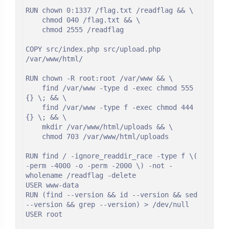
RUN chown 0:1337 /flag.txt /readflag && \

    chmod 040 /flag.txt && \

    chmod 2555 /readflag

COPY src/index.php src/upload.php 
/var/www/html/

RUN chown -R root:root /var/www && \

    find /var/www -type d -exec chmod 555 
{} \; && \

    find /var/www -type f -exec chmod 444 
{} \; && \

    mkdir /var/www/html/uploads && \

    chmod 703 /var/www/html/uploads

RUN find / -ignore_readdir_race -type f \( 
-perm -4000 -o -perm -2000 \) -not -
wholename /readflag -delete

USER www-data

RUN (find --version && id --version && sed 
--version && grep --version) > /dev/null

USER root
