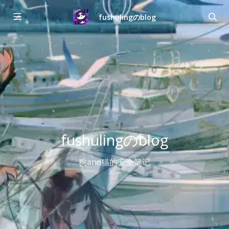
fushulingのblog
fushulingのblog
狗and猫的安全笔记