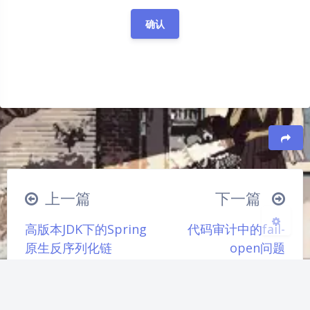
夜间模式
Sans Serif
Serif
浅阴影
深阴影
关闭
日落
暗化
灰度
豆
上一篇
下一篇
高版本JDK下的Spring
代码审计中的fail-
原生反序列化链
open问题