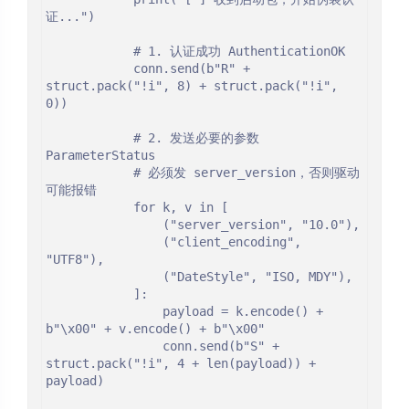
证...")

            # 1. 认证成功 AuthenticationOK

            conn.send(b"R" + 
struct.pack("!i", 8) + struct.pack("!i", 
0))

            # 2. 发送必要的参数 
ParameterStatus

            # 必须发 server_version，否则驱动
可能报错

            for k, v in [

                ("server_version", "10.0"),

                ("client_encoding", 
"UTF8"),

                ("DateStyle", "ISO, MDY"),

            ]:

                payload = k.encode() + 
b"\x00" + v.encode() + b"\x00"

                conn.send(b"S" + 
struct.pack("!i", 4 + len(payload)) + 
payload)
