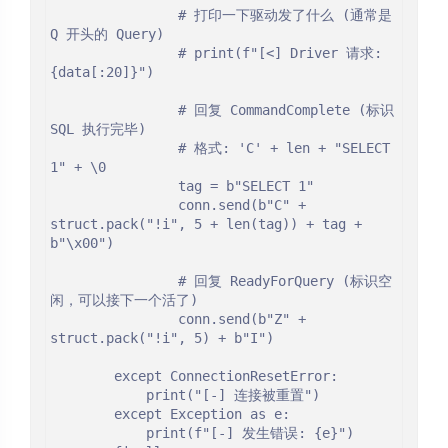
                # 打印一下驱动发了什么 (通常是 
Q 开头的 Query)

                # print(f"[<] Driver 请求: 
{data[:20]}")

                # 回复 CommandComplete (标识 
SQL 执行完毕)

                # 格式: 'C' + len + "SELECT 
1" + \0

                tag = b"SELECT 1"

                conn.send(b"C" + 
struct.pack("!i", 5 + len(tag)) + tag + 
b"\x00")

                # 回复 ReadyForQuery (标识空
闲，可以接下一个活了)

                conn.send(b"Z" + 
struct.pack("!i", 5) + b"I")

        except ConnectionResetError:

夜间模式
            print("[-] 连接被重置")

        except Exception as e:

            print(f"[-] 发生错误: {e}")

Sans Serif
Serif