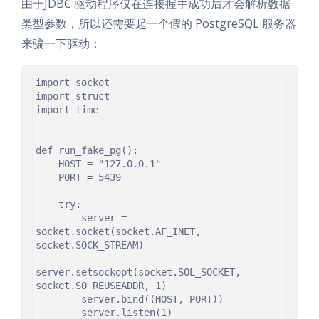
由于JDBC 驱动程序仅在连接握手成功后才会解析数据
类型参数，所以还需要起一个假的 PostgreSQL 服务器
来骗一下驱动：
import socket

import struct

import time

def run_fake_pg():

    HOST = "127.0.0.1"

    PORT = 5439

    try:

        server = 
socket.socket(socket.AF_INET, 
socket.SOCK_STREAM)

server.setsockopt(socket.SOL_SOCKET, 
socket.SO_REUSEADDR, 1)

        server.bind((HOST, PORT))

        server.listen(1)
