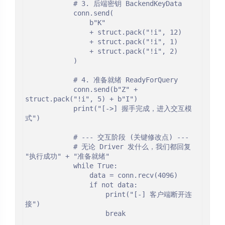
            # 3. 后端密钥 BackendKeyData

            conn.send(

                b"K"

                + struct.pack("!i", 12)

                + struct.pack("!i", 1)

                + struct.pack("!i", 2)

            )

            # 4. 准备就绪 ReadyForQuery

            conn.send(b"Z" + 
struct.pack("!i", 5) + b"I")

            print("[->] 握手完成，进入交互模
式")

            # --- 交互阶段 (关键修改点) ---

            # 无论 Driver 发什么，我们都回复 
"执行成功" + "准备就绪"

            while True:

                data = conn.recv(4096)

                if not data:

                    print("[-] 客户端断开连
接")

                    break
