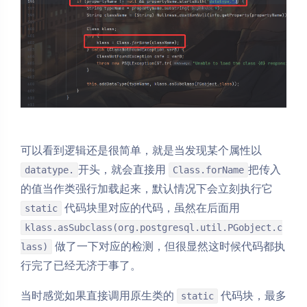
可以看到逻辑还是很简单，就是当发现某个属性以
开头，就会直接用
把传入
datatype.
Class.forName
的值当作类强行加载起来，默认情况下会立刻执行它
代码块里对应的代码，虽然在后面用
static
klass.asSubclass(org.postgresql.util.PGobject.c
做了一下对应的检测，但很显然这时候代码都执
lass)
行完了已经无济于事了。
当时感觉如果直接调用原生类的
代码块，最多
static