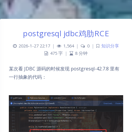
postgresql jdbc鸡肋RCE
2026-1-27 22:17
|
1,564
|
0
|
知识分享
475 字
|
8 分钟
某次看 JDBC 源码的时候发现 postgresql-42.7.8 里有
一行抽象的代码：