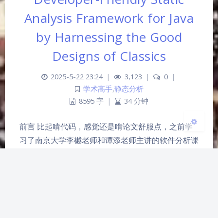
夜间模式
Analysis Framework for Java
Sans Serif
Serif
by Harnessing the Good
Designs of Classics
浅阴影
深阴影
2025-5-22 23:24
|
3,123
|
0
|
关闭
日落
暗化
灰度
学术高手
,
静态分析
8595 字
|
34 分钟
前言 比起啃代码，感觉还是啃论文舒服点，之前学
习了南京大学李樾老师和谭添老师主讲的软件分析课
程，对我的帮助很大，这里就来学习一下两位老师的
代表作，这篇最初的关于Tai-e的论文。 背景 两位老
师这篇论文翻译过来叫做：《利用经典优秀设计的
Java开发人员友好型静态分析框架》，从标题也可以
看出来，Tai-e的核心创新点其实就是它是一个开发