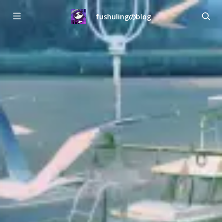
fushulingのblog