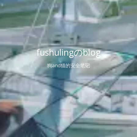
fushulingのblog
狗and猫的安全笔记