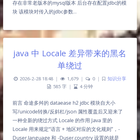
存在非常老版本的mysql版本 后台存在配置jdbc的模
块 该模块对传入的jdbc参数…
java 中 Locale 差异带来的黑名
单绕过
2026-2-28 18:48
|
1,679
|
0
|
知识分享
585 字
|
4 分钟
前言 命途多舛的 dataease h2 jdbc 模块自大小
夜间模式
写/unicode转换/反斜杠/json 属性覆盖后又迎来了
一种全新的绕过方式 Locale 的作用 Java 里的
Sans Serif
Serif
Locale 用来规定“语言 + 地区对应的文化规则”，-
Duser.language 和 -Duser.country 设置的就是