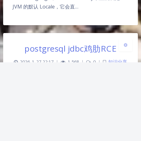
浅阴影
深阴影
JVM 的默认 Locale，它会直…
关闭
日落
暗化
灰度
postgresql jdbc鸡肋RCE
2026-1-27 22:17
|
1,568
|
0
|
知识分享
475 字
|
8 分钟
某次看 JDBC 源码的时候发现 postgresql-42.7.8 里
有一行抽象的代码： 可以看到逻辑还是很简单，就
是当发现某个属性以 datatype.开头，就会直接用
Class.forName把传入的值当作类强行加载起来，默
认情况下会立刻执行它 static 代码块里对应的代码，
虽然在后面用 klass.asSubclass(org.pos…