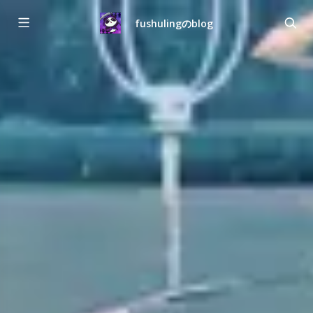
fushulingのblog