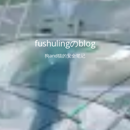
fushulingのblog
狗and猫的安全笔记