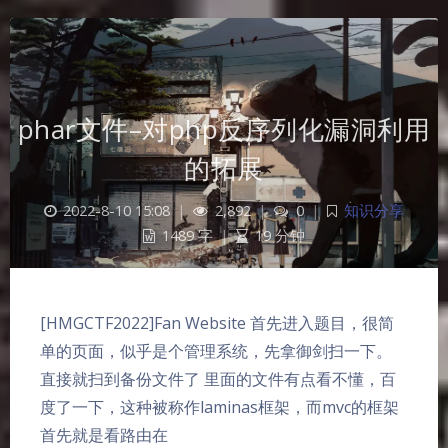
phar文件–对php反序列化漏洞利用
的拓展
2022-8-10 15:08
|
2,892
|
0
|
知识分享
1489 字
|
19 分钟
[HMGCTF2022]Fan Website 首先进入题目，很简
单的页面，似乎是个管理系统，先拿御剑扫一下。
直接就扫到备份文件了 里面的文件有点看不懂，百
度了一下，这种被称作laminas框架，而mvc的框架
首先就是看路由在