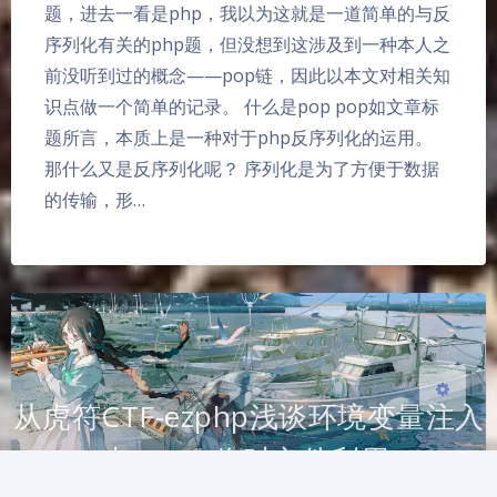
题，进去一看是php，我以为这就是一道简单的与反
序列化有关的php题，但没想到这涉及到一种本人之
前没听到过的概念——pop链，因此以本文对相关知
识点做一个简单的记录。 什么是pop pop如文章标
夜间模式
题所言，本质上是一种对于php反序列化的运用。
那什么又是反序列化呢？ 序列化是为了方便于数据
Sans Serif
Serif
的传输，形…
浅阴影
深阴影
关闭
日落
暗化
灰度
从虎符CTF-ezphp浅谈环境变量注入
与Linux临时文件利用