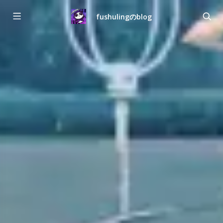
fushulingのblog