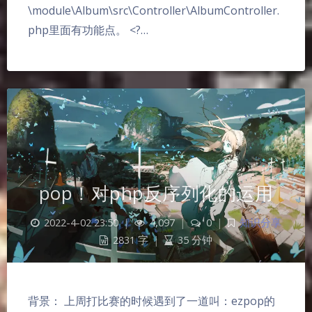
\module\Album\src\Controller\AlbumController.
php里面有功能点。 <?…
pop！对php反序列化的运用
2022-4-02 23:50
|
4,097
|
0
|
知识分享
2831 字
|
35 分钟
背景： 上周打比赛的时候遇到了一道叫：ezpop的