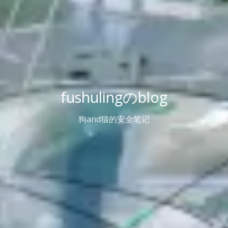
fushulingのblog
狗and猫的安全笔记